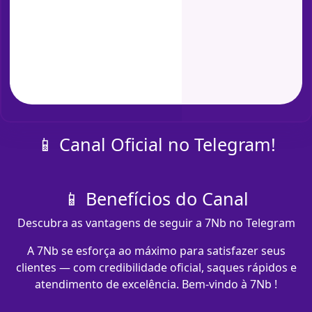
📱 Canal Oficial no Telegram!
📱 Benefícios do Canal
Descubra as vantagens de seguir a 7Nb no Telegram
A 7Nb se esforça ao máximo para satisfazer seus
clientes — com credibilidade oficial, saques rápidos e
atendimento de excelência. Bem-vindo à 7Nb !