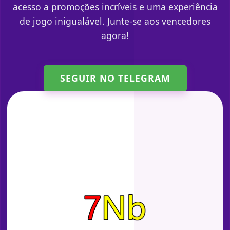
acesso a promoções incríveis e uma experiência
de jogo inigualável. Junte-se aos vencedores
agora!
SEGUIR NO TELEGRAM