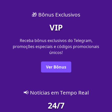
🎁 Bônus Exclusivos
VIP
Receba bônus exclusivos do Telegram,
promoções especiais e códigos promocionais
únicos!
Ver Bônus
📢 Notícias em Tempo Real
24/7