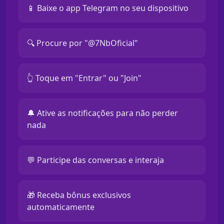
📱 Baixe o app Telegram no seu dispositivo
🔍 Procure por "@7NbOficial"
👆 Toque em "Entrar" ou "Join"
🔔 Ative as notificações para não perder
nada
💬 Participe das conversas e interaja
🎁 Receba bônus exclusivos
automaticamente