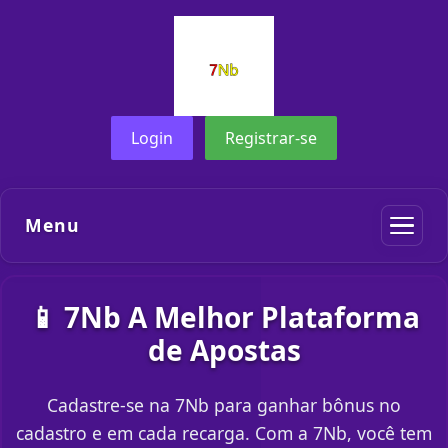
Login
Registrar-se
Menu
📱 7Nb A Melhor Plataforma
de Apostas
Cadastre-se na 7Nb para ganhar bônus no
cadastro e em cada recarga. Com a 7Nb, você tem