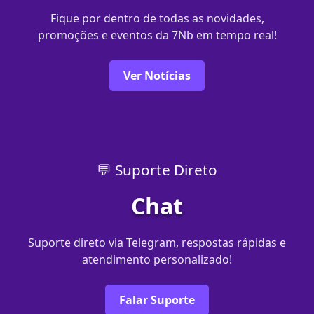
Fique por dentro de todas as novidades,
promoções e eventos da 7Nb em tempo real!
Ver Notícias
💬 Suporte Direto
Chat
Suporte direto via Telegram, respostas rápidas e
atendimento personalizado!
Falar Suporte