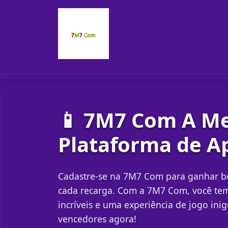
📱 7M7 Com A M
Plataforma de A
Cadastre-se na 7M7 Com para ganhar b
cada recarga. Com a 7M7 Com, você te
incríveis e uma experiência de jogo inig
vencedores agora!