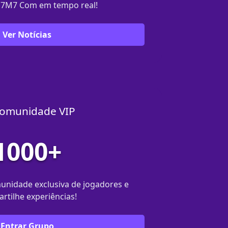
 7M7 Com em tempo real!
Ver Notícias
Comunidade VIP
1000+
unidade exclusiva de jogadores e
rtilhe experiências!
Entrar Grupo