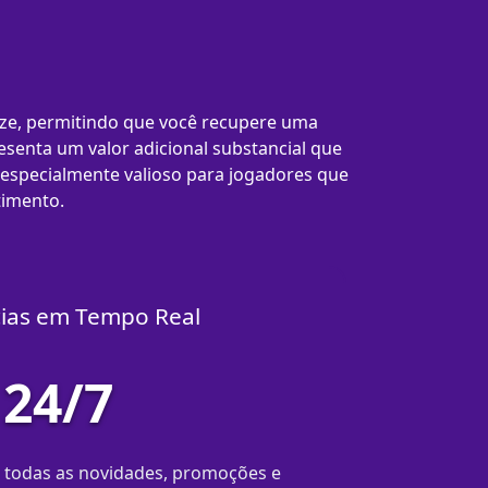
nze, permitindo que você recupere uma
enta um valor adicional substancial que
é especialmente valioso para jogadores que
timento.
cias em Tempo Real
24/7
e todas as novidades, promoções e