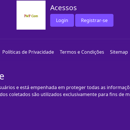
Acessos
Login
Registrar-se
Políticas de Privacidade
Termos e Condições
Sitemap
de
usuários e está empenhada em proteger todas as informaçõ
os coletados são utilizados exclusivamente para fins de m