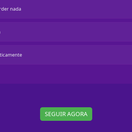
erder nada
a
aticamente
SEGUIR AGORA