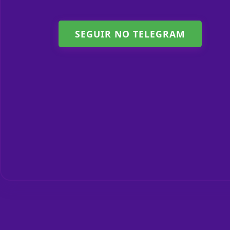
SEGUIR NO TELEGRAM