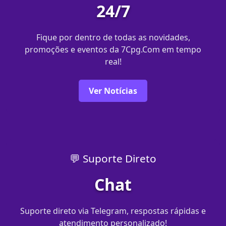
24/7
Fique por dentro de todas as novidades,
promoções e eventos da 7Cpg.Com em tempo
real!
Ver Notícias
💬 Suporte Direto
Chat
Suporte direto via Telegram, respostas rápidas e
atendimento personalizado!