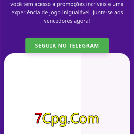
você tem acesso a promoções incríveis e uma
experiência de jogo inigualável. Junte-se aos
vencedores agora!
SEGUIR NO TELEGRAM