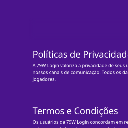
Políticas de Privacida
A 79W Login valoriza a privacidade de seus
nossos canais de comunicação. Todos os dad
jogadores.
Termos e Condições
Os usuários da 79W Login concordam em res