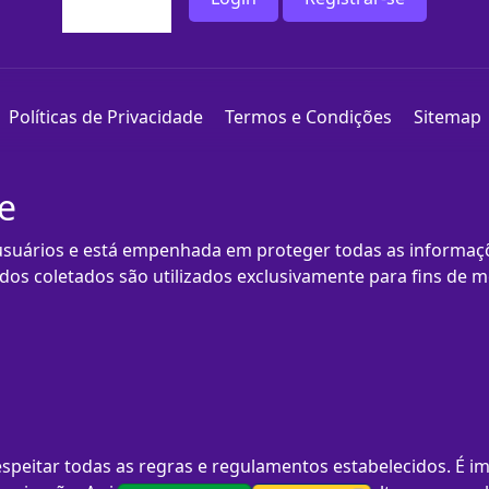
Políticas de Privacidade
Termos e Condições
Sitemap
de
 usuários e está empenhada em proteger todas as informaç
os coletados são utilizados exclusivamente para fins de m
peitar todas as regras e regulamentos estabelecidos. É im