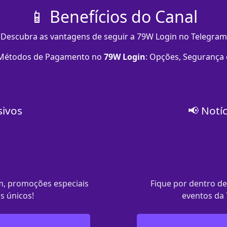
📱 Benefícios do Canal
Descubra as vantagens de seguir a 79W Login no Telegram
 Métodos de Pagamento no
79W Login
: Opções, Segurança 
sivos
📢 Notí
m, promoções especiais
Fique por dentro d
s únicos!
eventos da