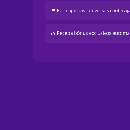
💬 Participe das conversas e interaj
🎁 Receba bônus exclusivos autom