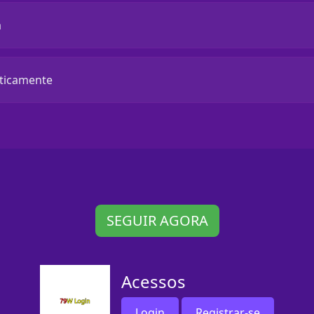
a
aticamente
SEGUIR AGORA
Acessos
Login
Registrar-se