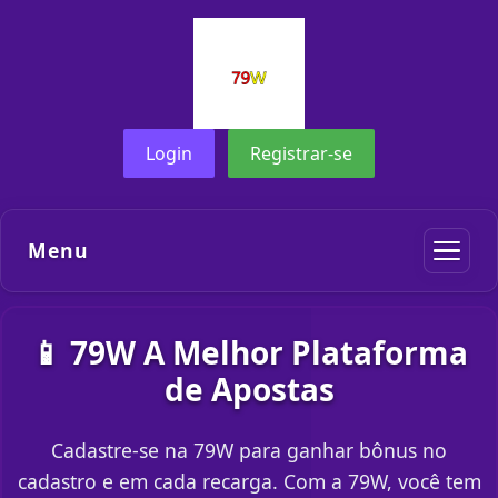
Login
Registrar-se
Menu
📱 79W A Melhor Plataforma
de Apostas
Cadastre-se na 79W para ganhar bônus no
cadastro e em cada recarga. Com a 79W, você tem