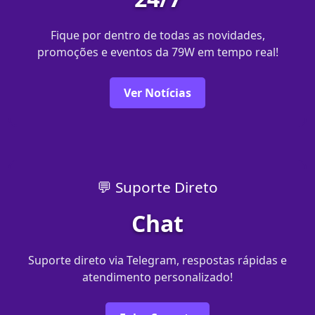
Fique por dentro de todas as novidades,
promoções e eventos da 79W em tempo real!
Ver Notícias
💬 Suporte Direto
Chat
Suporte direto via Telegram, respostas rápidas e
atendimento personalizado!