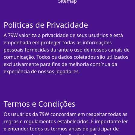
Sitemap
Políticas de Privacidade
A 79W valoriza a privacidade de seus usuários e está
empenhada em proteger todas as informações
pessoais fornecidas durante o uso de nossos canais de
comunicação. Todos os dados coletados são utilizados
exclusivamente para fins de melhoria contínua da
experiência de nossos jogadores.
Termos e Condições
Os usuários da 79W concordam em respeitar todas as
regras e regulamentos estabelecidos. É importante ler
e entender todos os termos antes de participar de