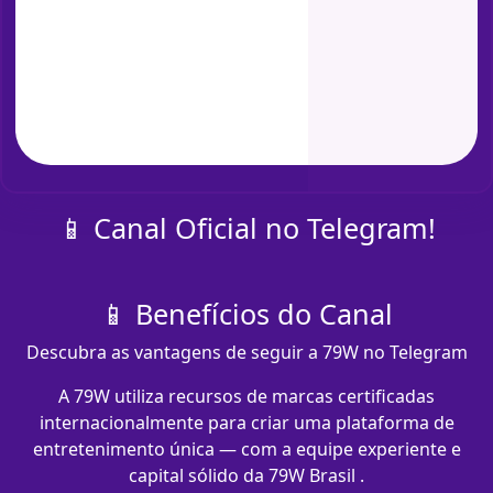
📱 Canal Oficial no Telegram!
📱 Benefícios do Canal
Descubra as vantagens de seguir a 79W no Telegram
A 79W utiliza recursos de marcas certificadas
internacionalmente para criar uma plataforma de
entretenimento única — com a equipe experiente e
capital sólido da 79W Brasil .