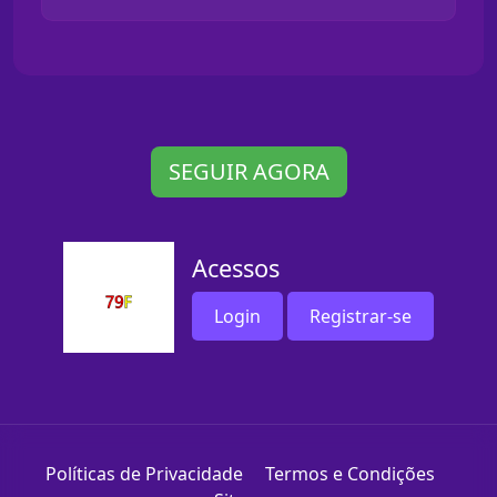
SEGUIR AGORA
Acessos
Login
Registrar-se
Políticas de Privacidade
Termos e Condições