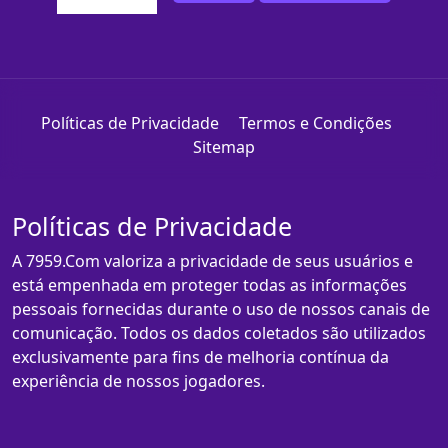
Políticas de Privacidade
Termos e Condições
Sitemap
Políticas de Privacidade
A 7959.Com valoriza a privacidade de seus usuários e
está empenhada em proteger todas as informações
pessoais fornecidas durante o uso de nossos canais de
comunicação. Todos os dados coletados são utilizados
exclusivamente para fins de melhoria contínua da
experiência de nossos jogadores.