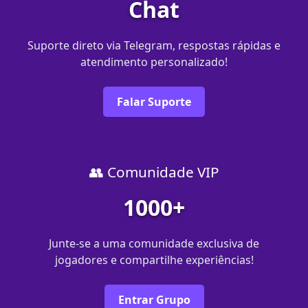
Chat
Suporte direto via Telegram, respostas rápidas e
atendimento personalizado!
Falar Suporte
👥 Comunidade VIP
1000+
Junte-se a uma comunidade exclusiva de
jogadores e compartilhe experiências!
Entrar Grupo