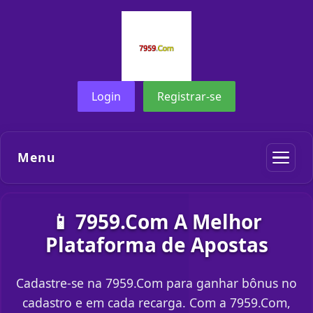
Login
Registrar-se
Menu
📱 7959.Com A Melhor
Plataforma de Apostas
Cadastre-se na 7959.Com para ganhar bônus no
cadastro e em cada recarga. Com a 7959.Com,