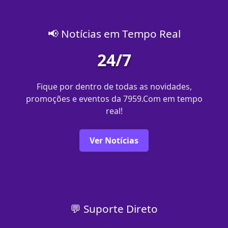
📢 Notícias em Tempo Real
24/7
Fique por dentro de todas as novidades,
promoções e eventos da 7959.Com em tempo
real!
Ver Notícias
💬 Suporte Direto