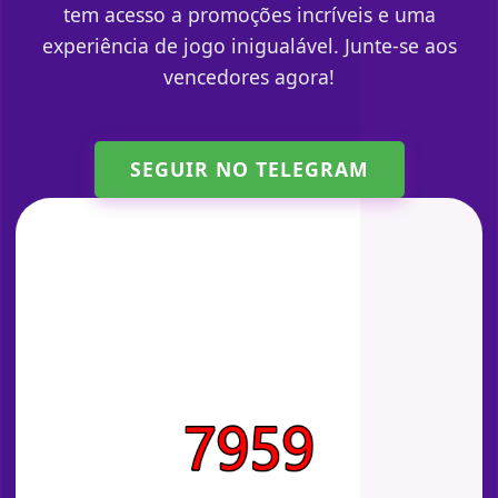
tem acesso a promoções incríveis e uma
experiência de jogo inigualável. Junte-se aos
vencedores agora!
SEGUIR NO TELEGRAM