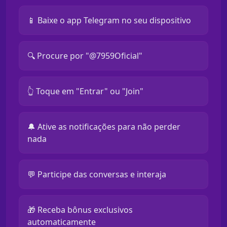
📱 Baixe o app Telegram no seu dispositivo
🔍 Procure por "@7959Oficial"
👆 Toque em "Entrar" ou "Join"
🔔 Ative as notificações para não perder
nada
💬 Participe das conversas e interaja
🎁 Receba bônus exclusivos
automaticamente