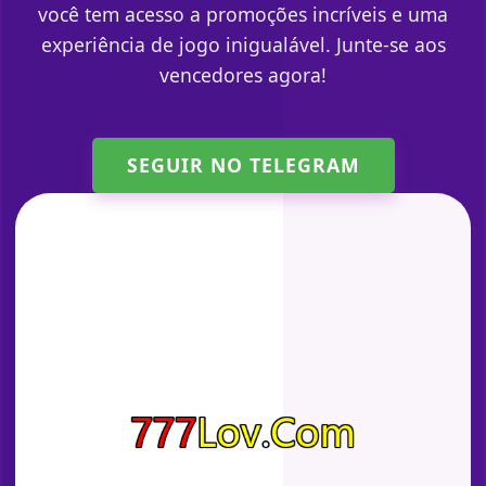
você tem acesso a promoções incríveis e uma
experiência de jogo inigualável. Junte-se aos
vencedores agora!
SEGUIR NO TELEGRAM