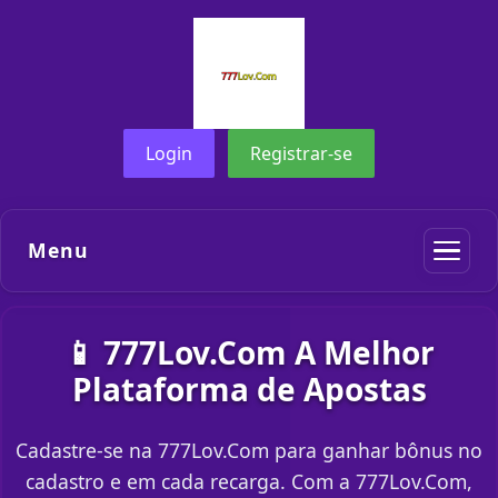
Login
Registrar-se
Menu
📱 777Lov.Com A Melhor
Plataforma de Apostas
Cadastre-se na 777Lov.Com para ganhar bônus no
cadastro e em cada recarga. Com a 777Lov.Com,