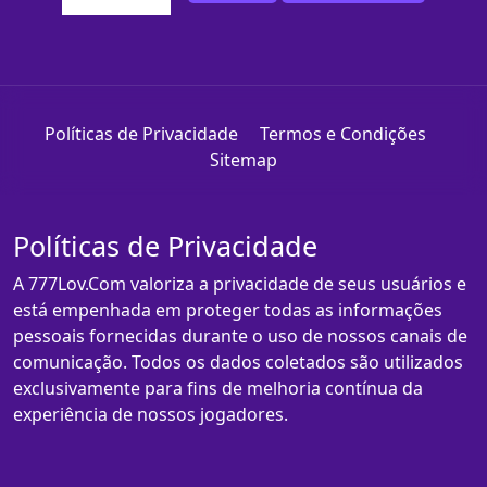
Políticas de Privacidade
Termos e Condições
Sitemap
Políticas de Privacidade
A 777Lov.Com valoriza a privacidade de seus usuários e
está empenhada em proteger todas as informações
pessoais fornecidas durante o uso de nossos canais de
comunicação. Todos os dados coletados são utilizados
exclusivamente para fins de melhoria contínua da
experiência de nossos jogadores.