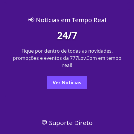
📢 Notícias em Tempo Real
24/7
Fique por dentro de todas as novidades,
promoções e eventos da 777Lov.Com em tempo
real!
Ver Notícias
💬 Suporte Direto