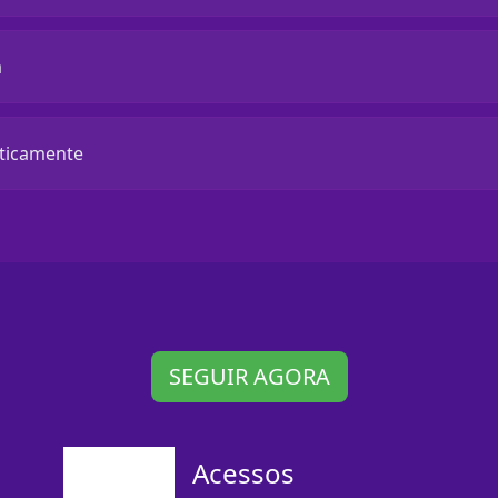
a
aticamente
SEGUIR AGORA
Acessos