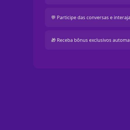
💬 Participe das conversas e interaj
🎁 Receba bônus exclusivos autom