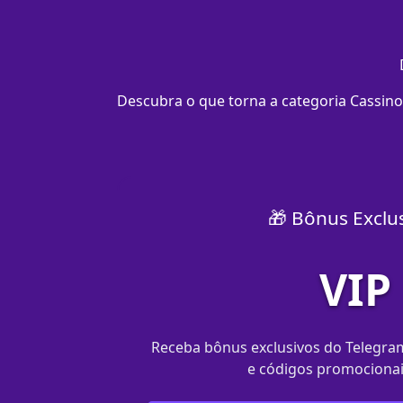
Descubra o que torna a categoria Cassino
🎁 Bônus Exclu
VIP
Receba bônus exclusivos do Telegra
e códigos promocionai