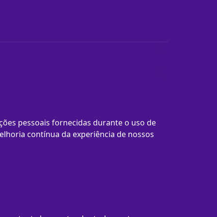
ções pessoais fornecidas durante o uso de
elhoria contínua da experiência de nossos