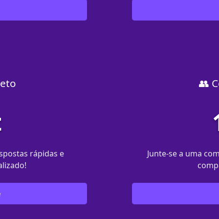
reto
👥 
t
espostas rápidas e
Junte-se a uma com
lizado!
compa
e