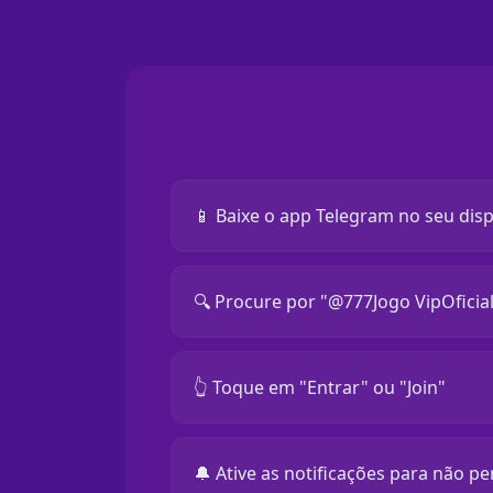
📱 Baixe o app Telegram no seu disp
🔍 Procure por "@777Jogo VipOficia
👆 Toque em "Entrar" ou "Join"
🔔 Ative as notificações para não p