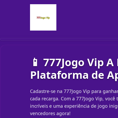
📱 777Jogo Vip A
Plataforma de A
Cadastre-se na 777Jogo Vip para ganha
cada recarga. Com a 777Jogo Vip, você
incríveis e uma experiência de jogo inig
vencedores agora!