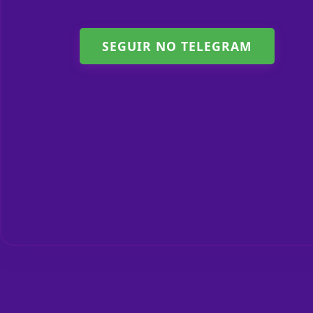
SEGUIR NO TELEGRAM