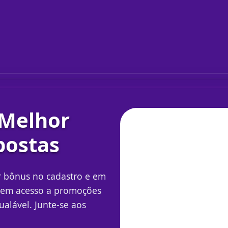
 Melhor
postas
r bônus no cadastro e em
 tem acesso a promoções
ualável. Junte-se aos