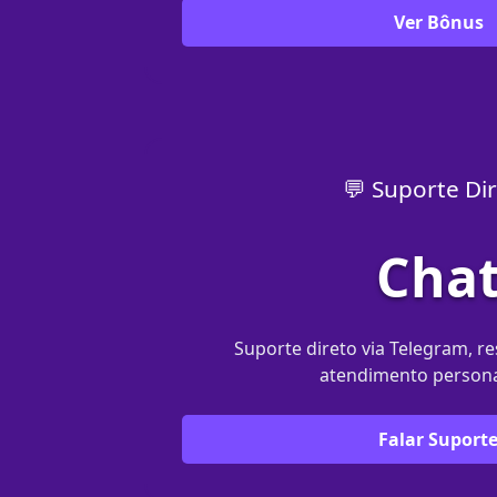
Ver Bônus
💬 Suporte Di
Cha
Suporte direto via Telegram, r
atendimento persona
Falar Suport