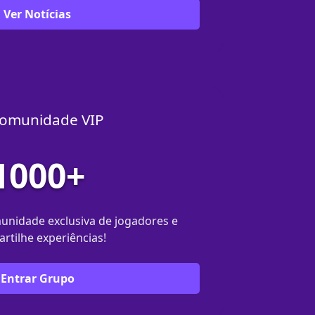
Ver Notícias
Comunidade VIP
1000+
unidade exclusiva de jogadores e
rtilhe experiências!
Entrar Grupo