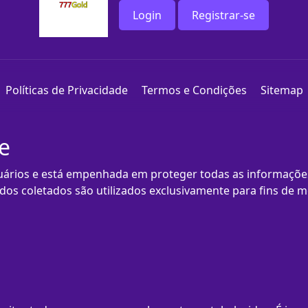
Login
Registrar-se
Políticas de Privacidade
Termos e Condições
Sitemap
de
suários e está empenhada em proteger todas as informaçõe
os coletados são utilizados exclusivamente para fins de m