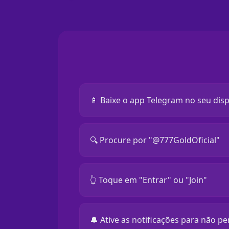
📱 Baixe o app Telegram no seu disp
🔍 Procure por "@777GoldOficial"
👆 Toque em "Entrar" ou "Join"
🔔 Ative as notificações para não p