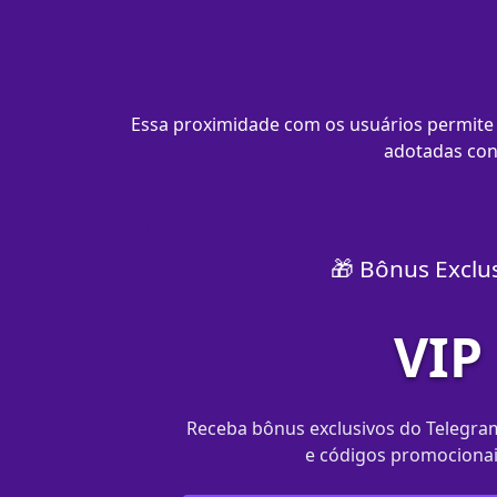
Essa proximidade com os usuários permite
adotadas cont
🎁 Bônus Exclu
VIP
Receba bônus exclusivos do Telegra
e códigos promocionai