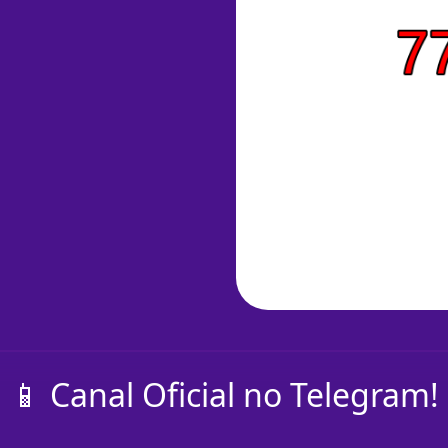
📱 Canal Oficial no Telegram!