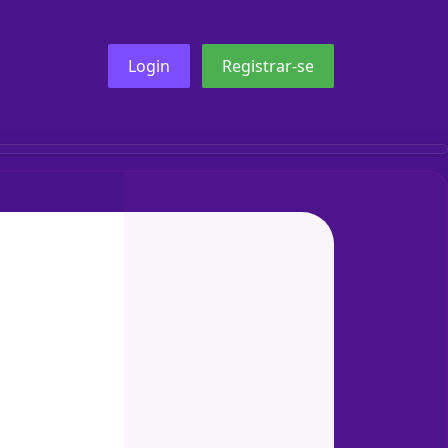
Login
Registrar-se