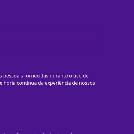
s pessoais fornecidas durante o uso de
elhoria contínua da experiência de nossos