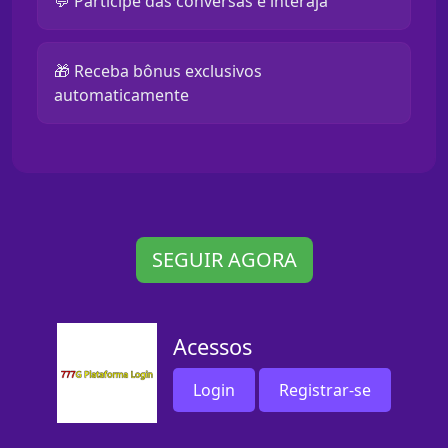
💬 Participe das conversas e interaja
🎁 Receba bônus exclusivos
automaticamente
SEGUIR AGORA
Acessos
Login
Registrar-se