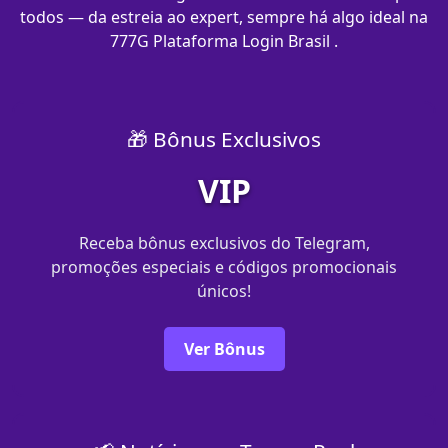
todos — da estreia ao expert, sempre há algo ideal na
777G Plataforma Login Brasil .
🎁 Bônus Exclusivos
VIP
Receba bônus exclusivos do Telegram,
promoções especiais e códigos promocionais
únicos!
Ver Bônus