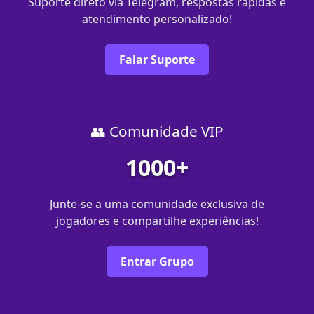
Suporte direto via Telegram, respostas rápidas e
atendimento personalizado!
Falar Suporte
👥 Comunidade VIP
1000+
Junte-se a uma comunidade exclusiva de
jogadores e compartilhe experiências!
Entrar Grupo