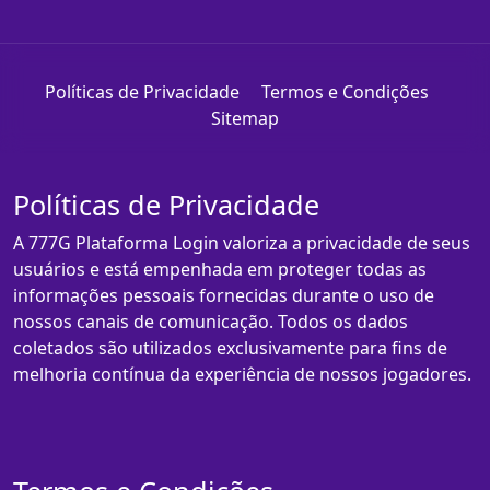
Políticas de Privacidade
Termos e Condições
Sitemap
Políticas de Privacidade
A 777G Plataforma Login valoriza a privacidade de seus
usuários e está empenhada em proteger todas as
informações pessoais fornecidas durante o uso de
nossos canais de comunicação. Todos os dados
coletados são utilizados exclusivamente para fins de
melhoria contínua da experiência de nossos jogadores.