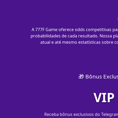
A 777F Game oferece odds competitivas par
probabilidades de cada resultado. Nossa p
atual e até mesmo estatísticas sobre 
🎁 Bônus Exclu
VIP
Receba bônus exclusivos do Telegra