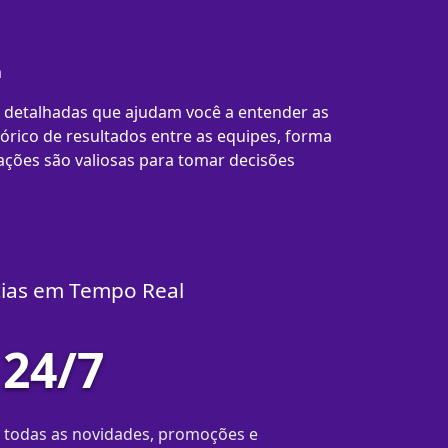
m
s detalhadas que ajudam você a entender as
rico de resultados entre as equipes, forma
ações são valiosas para tomar decisões
cias em Tempo Real
24/7
e todas as novidades, promoções e