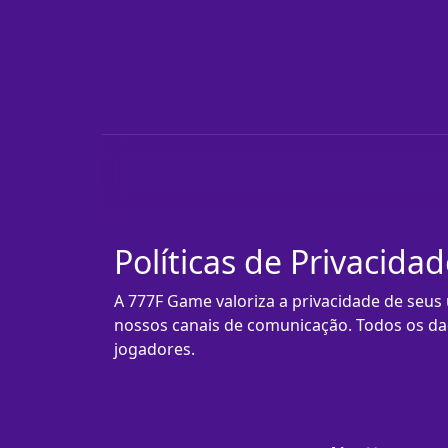
Políticas de Privacida
A 777F Game valoriza a privacidade de seu
nossos canais de comunicação. Todos os dad
jogadores.