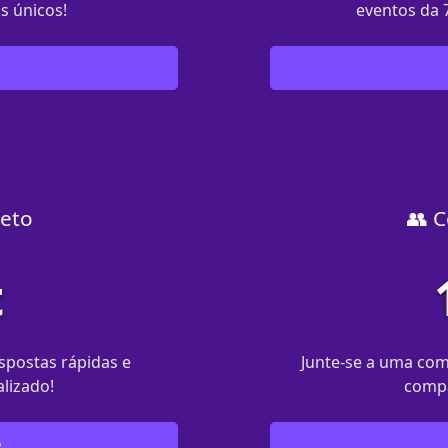
s únicos!
eventos da 
reto
👥 
t
espostas rápidas e
Junte-se a uma com
lizado!
compa
e