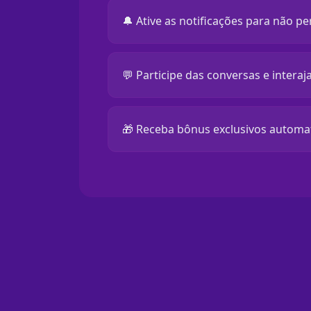
🔔 Ative as notificações para não p
💬 Participe das conversas e interaj
🎁 Receba bônus exclusivos autom