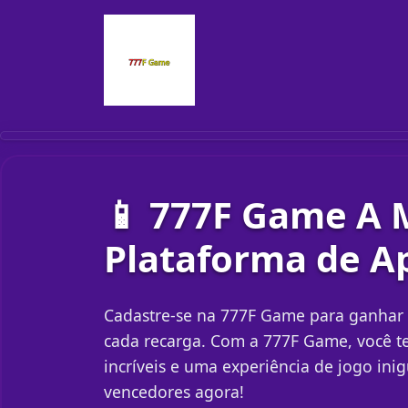
📱 777F Game A 
Plataforma de A
Cadastre-se na 777F Game para ganhar
cada recarga. Com a 777F Game, você 
incríveis e uma experiência de jogo inig
vencedores agora!