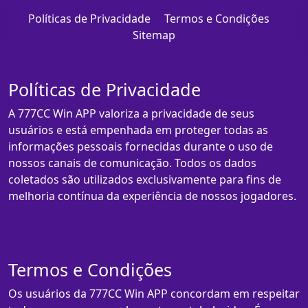
Políticas de Privacidade
Termos e Condições
Sitemap
Políticas de Privacidade
A 777CC Win APP valoriza a privacidade de seus
usuários e está empenhada em proteger todas as
informações pessoais fornecidas durante o uso de
nossos canais de comunicação. Todos os dados
coletados são utilizados exclusivamente para fins de
melhoria contínua da experiência de nossos jogadores.
Termos e Condições
Os usuários da 777CC Win APP concordam em respeitar