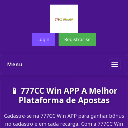
Login
Registrar-se
Menu
📱 777CC Win APP A Melhor
Plataforma de Apostas
Cadastre-se na 777CC Win APP para ganhar bônus
no cadastro e em cada recarga. Com a 777CC Win