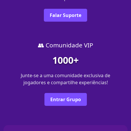
Falar Suporte
👥 Comunidade VIP
1000+
Junte-se a uma comunidade exclusiva de
jogadores e compartilhe experiências!
Entrar Grupo