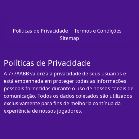
Políticas de Privacidade
Termos e Condições
Sitemap
Políticas de Privacidade
A 777AABB valoriza a privacidade de seus usuários e
está empenhada em proteger todas as informações
pessoais fornecidas durante o uso de nossos canais de
comunicação. Todos os dados coletados são utilizados
exclusivamente para fins de melhoria contínua da
experiência de nossos jogadores.