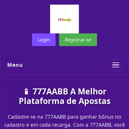
Login
Registrar-se
Menu
📱 777AABB A Melhor
Plataforma de Apostas
Cadastre-se na 777AABB para ganhar bônus no
cadastro e em cada recarga. Com a 777AABB, você