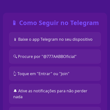
📱 Como Seguir no Telegram
📱 Baixe o app Telegram no seu dispositivo
🔍 Procure por "@777AABBOficial"
👆 Toque em "Entrar" ou "Join"
🔔 Ative as notificações para não perder
nada