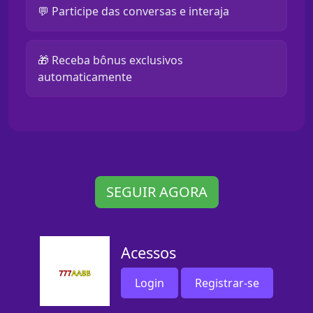
💬 Participe das conversas e interaja
🎁 Receba bônus exclusivos
automaticamente
SEGUIR AGORA
Acessos
Login
Registrar-se