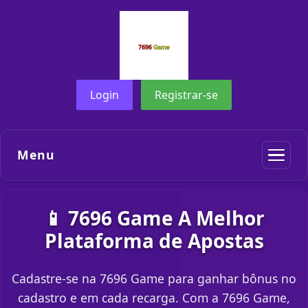
Login
Registrar-se
Menu
📱 7696 Game A Melhor
Plataforma de Apostas
Cadastre-se na 7696 Game para ganhar bônus no
cadastro e em cada recarga. Com a 7696 Game,