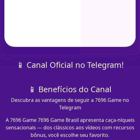
📱 Canal Oficial no Telegram!
📱 Benefícios do Canal
Descubra as vantagens de seguir a 7696 Game no
Telegram
A 7696 Game 7696 Game Brasil apresenta caça-níqueis
sensacionais — dos clássicos aos vídeos com recursos
bônus, você escolhe seu favorito.