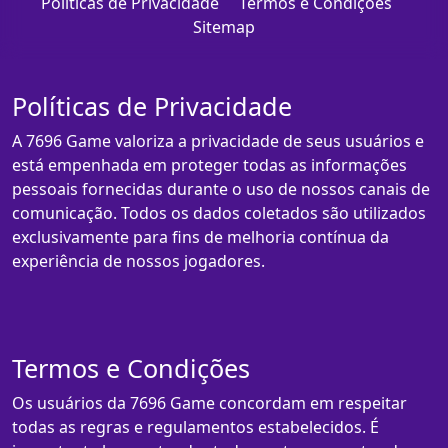
Políticas de Privacidade
Termos e Condições
Sitemap
Políticas de Privacidade
A 7696 Game valoriza a privacidade de seus usuários e
está empenhada em proteger todas as informações
pessoais fornecidas durante o uso de nossos canais de
comunicação. Todos os dados coletados são utilizados
exclusivamente para fins de melhoria contínua da
experiência de nossos jogadores.
Termos e Condições
Os usuários da 7696 Game concordam em respeitar
todas as regras e regulamentos estabelecidos. É