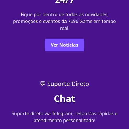
Fique por dentro de todas as novidades,
promoções e eventos da 7696 Game em tempo
real!
Ver Notícias
💬 Suporte Direto
Chat
Suporte direto via Telegram, respostas rápidas e
atendimento personalizado!