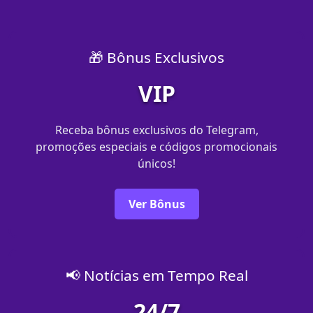
🎁 Bônus Exclusivos
VIP
Receba bônus exclusivos do Telegram,
promoções especiais e códigos promocionais
únicos!
Ver Bônus
📢 Notícias em Tempo Real
24/7