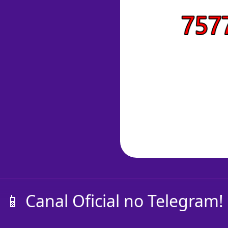
📱 Canal Oficial no Telegram!