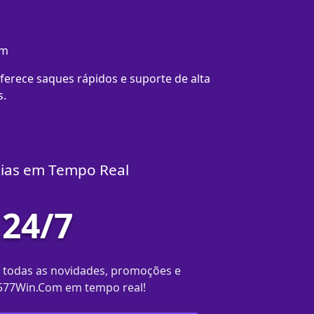
am
erece saques rápidos e suporte de alta
s.
cias em Tempo Real
24/7
e todas as novidades, promoções e
577Win.Com em tempo real!