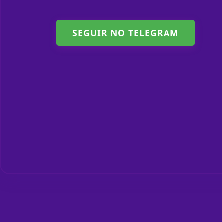
SEGUIR NO TELEGRAM