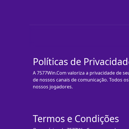
Políticas de Privacida
A 7577Win.Com valoriza a privacidade de s
de nossos canais de comunicação. Todos os 
nossos jogadores.
Termos e Condições