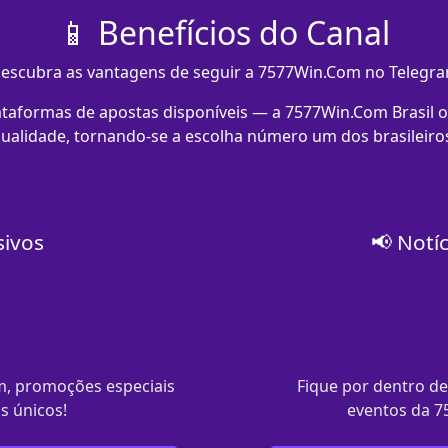
📱 Benefícios do Canal
escubra as vantagens de seguir a 7577Win.Com no Telegr
aformas de apostas disponíveis — a 7577Win.Com Brasil of
ualidade, tornando-se a escolha número um dos brasileiro
sivos
📢 Notí
m, promoções especiais
Fique por dentro d
s únicos!
eventos da 7