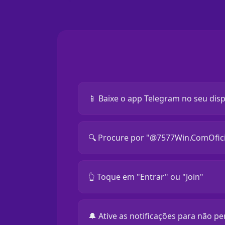
📱 Baixe o app Telegram no seu disp
🔍 Procure por "@7577Win.ComOfici
👆 Toque em "Entrar" ou "Join"
🔔 Ative as notificações para não p