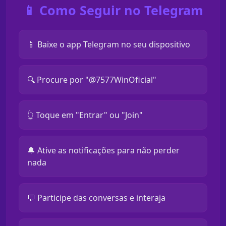
📱 Como Seguir no Telegram
📱 Baixe o app Telegram no seu dispositivo
🔍 Procure por "@7577WinOficial"
👆 Toque em "Entrar" ou "Join"
🔔 Ative as notificações para não perder
nada
💬 Participe das conversas e interaja