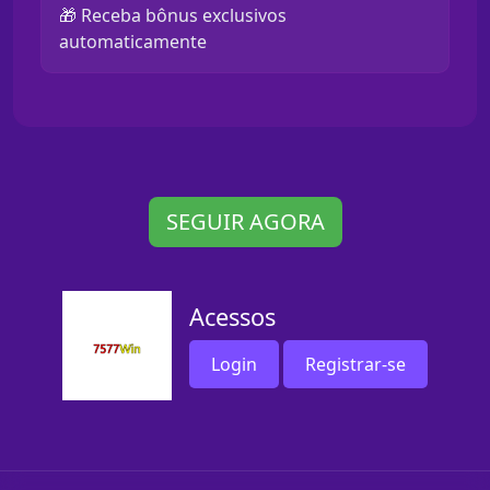
🎁 Receba bônus exclusivos
automaticamente
SEGUIR AGORA
Acessos
Login
Registrar-se