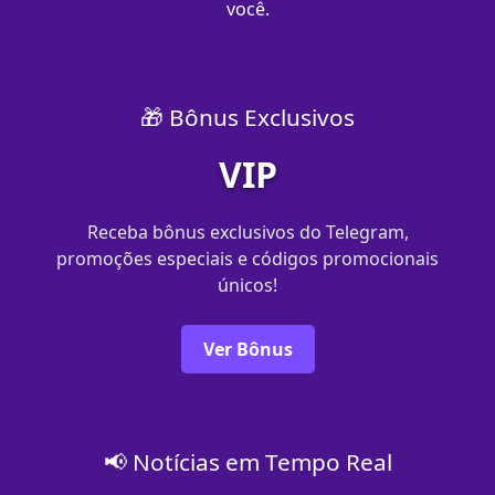
você.
🎁 Bônus Exclusivos
VIP
Receba bônus exclusivos do Telegram,
promoções especiais e códigos promocionais
únicos!
Ver Bônus
📢 Notícias em Tempo Real