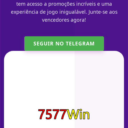
tem acesso a promoções incríveis e uma
experiência de jogo inigualável. Junte-se aos
vencedores agora!
SEGUIR NO TELEGRAM