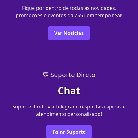
Fique por dentro de todas as novidades,
promoções e eventos da 755T em tempo real!
Ver Notícias
💬 Suporte Direto
Chat
Suporte direto via Telegram, respostas rápidas e
atendimento personalizado!
Falar Suporte