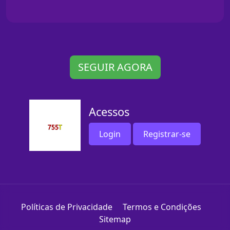
SEGUIR AGORA
Acessos
Login
Registrar-se
Políticas de Privacidade
Termos e Condições
Sitemap