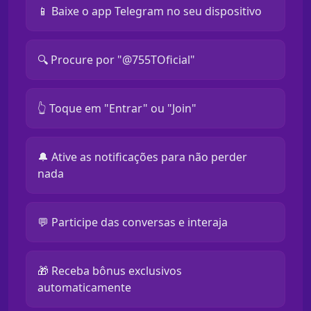
📱 Baixe o app Telegram no seu dispositivo
🔍 Procure por "@755TOficial"
👆 Toque em "Entrar" ou "Join"
🔔 Ative as notificações para não perder
nada
💬 Participe das conversas e interaja
🎁 Receba bônus exclusivos
automaticamente