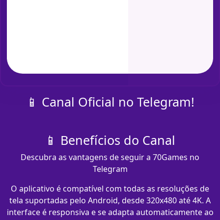
📱 Canal Oficial no Telegram!
📱 Benefícios do Canal
Descubra as vantagens de seguir a 70Games no
Telegram
O aplicativo é compatível com todas as resoluções de
tela suportadas pelo Android, desde 320x480 até 4K. A
interface é responsiva e se adapta automaticamente ao