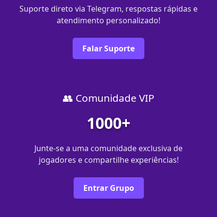
Suporte direto via Telegram, respostas rápidas e
atendimento personalizado!
Falar Suporte
👥 Comunidade VIP
1000+
Junte-se a uma comunidade exclusiva de
jogadores e compartilhe experiências!
Entrar Grupo