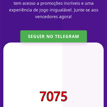
tem acesso a promoções incríveis e uma
experiência de jogo inigualável. Junte-se aos
vencedores agora!
SEGUIR NO TELEGRAM