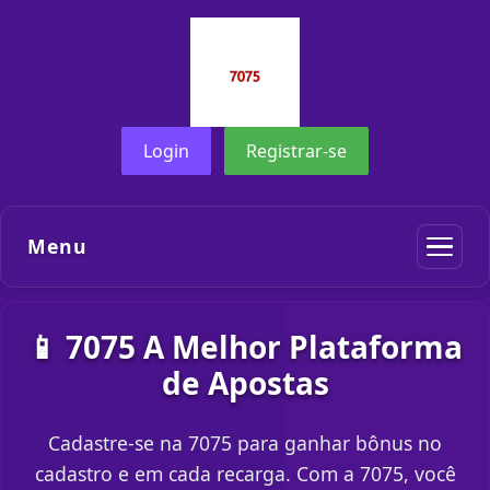
Login
Registrar-se
Menu
📱 7075 A Melhor Plataforma
de Apostas
Cadastre-se na 7075 para ganhar bônus no
cadastro e em cada recarga. Com a 7075, você