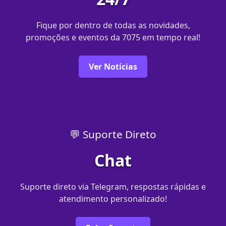
Fique por dentro de todas as novidades,
promoções e eventos da 7075 em tempo real!
Ver Notícias
💬 Suporte Direto
Chat
Suporte direto via Telegram, respostas rápidas e
atendimento personalizado!