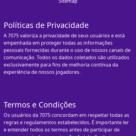
Sitemap
Políticas de Privacidade
A 7075 valoriza a privacidade de seus usuários e está
empenhada em proteger todas as informações
pessoais fornecidas durante o uso de nossos canais de
comunicação. Todos os dados coletados são utilizados
exclusivamente para fins de melhoria contínua da
experiência de nossos jogadores.
Termos e Condições
Os usuários da 7075 concordam em respeitar todas as
regras e regulamentos estabelecidos. É importante ler
e entender todos os termos antes de participar de