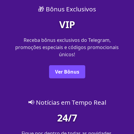
🎁 Bônus Exclusivos
VIP
Receba bônus exclusivos do Telegram,
promoções especiais e códigos promocionais
únicos!
Ver Bônus
📢 Notícias em Tempo Real
24/7
Fique por dentro de todas as novidades,