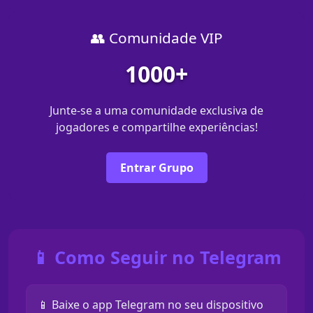
👥 Comunidade VIP
1000+
Junte-se a uma comunidade exclusiva de
jogadores e compartilhe experiências!
Entrar Grupo
📱 Como Seguir no Telegram
📱 Baixe o app Telegram no seu dispositivo