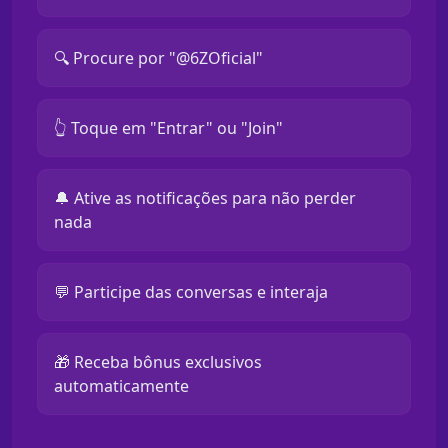
🔍 Procure por "@6ZOficial"
👆 Toque em "Entrar" ou "Join"
🔔 Ative as notificações para não perder
nada
💬 Participe das conversas e interaja
🎁 Receba bônus exclusivos
automaticamente