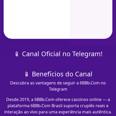
📱 Canal Oficial no Telegram!
📱 Benefícios do Canal
Descubra as vantagens de seguir a 6BBb.Com no
Telegram
Desde 2019, a 6BBb.Com oferece cassinos online — a
plataforma 6BBb.Com Brasil suporta crupiês reais e
interação ao vivo para uma experiência mais autêntica.