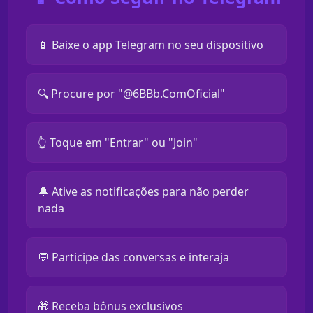
📱 Baixe o app Telegram no seu dispositivo
🔍 Procure por "@6BBb.ComOficial"
👆 Toque em "Entrar" ou "Join"
🔔 Ative as notificações para não perder
nada
💬 Participe das conversas e interaja
🎁 Receba bônus exclusivos