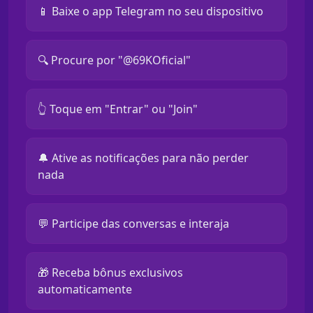
📱 Baixe o app Telegram no seu dispositivo
🔍 Procure por "@69KOficial"
👆 Toque em "Entrar" ou "Join"
🔔 Ative as notificações para não perder
nada
💬 Participe das conversas e interaja
🎁 Receba bônus exclusivos
automaticamente