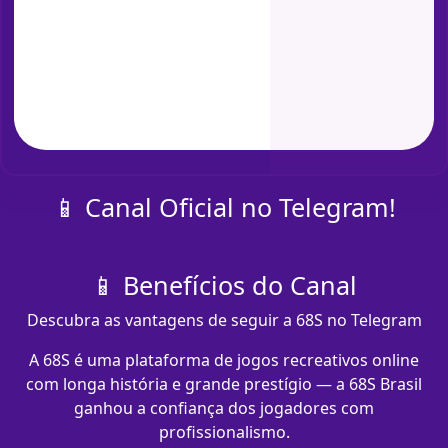
📱 Canal Oficial no Telegram!
📱 Benefícios do Canal
Descubra as vantagens de seguir a 68S no Telegram
A 68S é uma plataforma de jogos recreativos online
com longa história e grande prestígio — a 68S Brasil
ganhou a confiança dos jogadores com
profissionalismo.