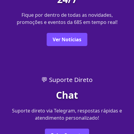
Fique por dentro de todas as novidades,
promoções e eventos da 68S em tempo real!
Ver Notícias
💬 Suporte Direto
Chat
Suporte direto via Telegram, respostas rápidas e
atendimento personalizado!