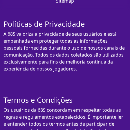
Sitemap
Políticas de Privacidade
A 68S valoriza a privacidade de seus usuários e está
empenhada em proteger todas as informações
pessoais fornecidas durante o uso de nossos canais de
comunicação. Todos os dados coletados são utilizados
exclusivamente para fins de melhoria contínua da
experiência de nossos jogadores.
Termos e Condições
Os usuários da 68S concordam em respeitar todas as
regras e regulamentos estabelecidos. É importante ler
e entender todos os termos antes de participar de