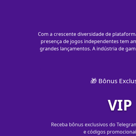
Com a crescente diversidade de plataform
presença de jogos independentes tem amp
grandes lançamentos. A indústria de games
🎁 Bônus Exclu
VIP
Receba bônus exclusivos do Telegra
e códigos promocionai