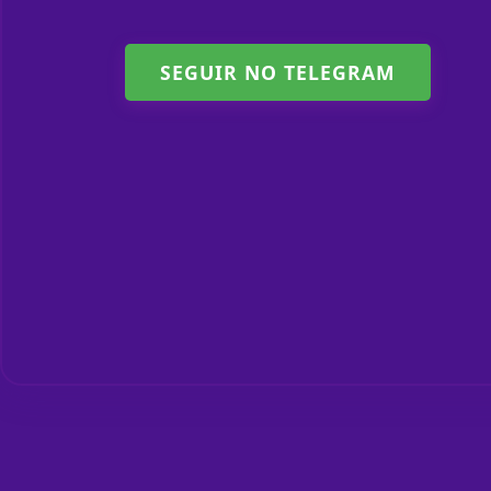
SEGUIR NO TELEGRAM