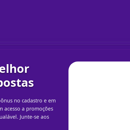
elhor
postas
bônus no cadastro e em
em acesso a promoções
ualável. Junte-se aos