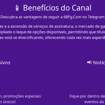
📱 Benefícios do Canal
Descubra as vantagens de seguir a 68Pg.Com no Telegram
as e a ascensão de serviços de assinatura, o mercado de 
liado o leque de opções disponíveis, permitindo que tít
 está se diversificando, oferecendo cada vez mais experiê
sivos
📢 Notí
m, promoções especiais
Fique por dentro d
s únicos!
eventos da