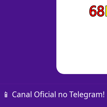
📱 Canal Oficial no Telegram!