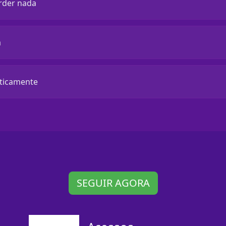
erder nada
a
aticamente
SEGUIR AGORA