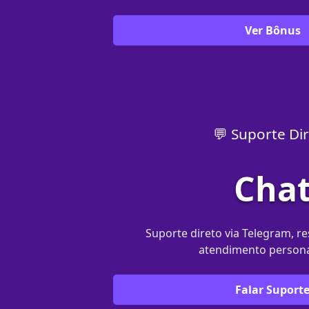
Ver Bônus
💬 Suporte Di
Cha
Suporte direto via Telegram, r
atendimento persona
Falar Suport