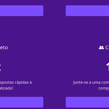
reto
👥 
t
espostas rápidas e
Junte-se a uma com
lizado!
compa
e