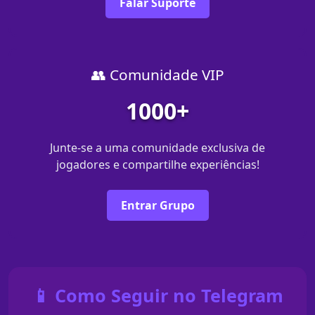
Falar Suporte
👥 Comunidade VIP
1000+
Junte-se a uma comunidade exclusiva de
jogadores e compartilhe experiências!
Entrar Grupo
📱 Como Seguir no Telegram