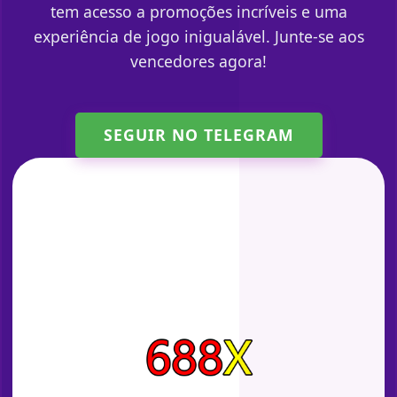
tem acesso a promoções incríveis e uma
experiência de jogo inigualável. Junte-se aos
vencedores agora!
SEGUIR NO TELEGRAM