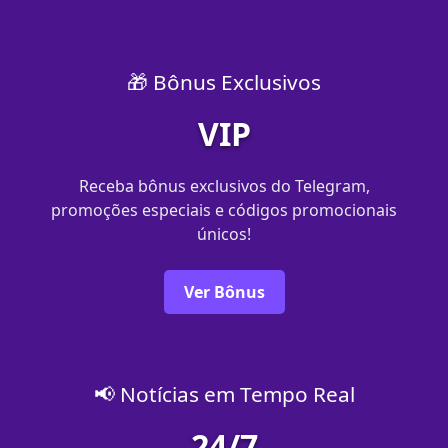
🎁 Bônus Exclusivos
VIP
Receba bônus exclusivos do Telegram,
promoções especiais e códigos promocionais
únicos!
Ver Bônus
📢 Notícias em Tempo Real
24/7