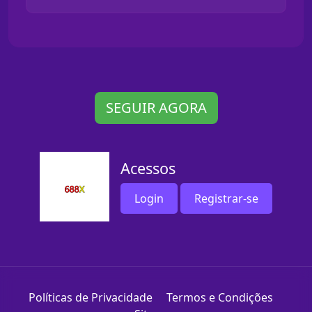
SEGUIR AGORA
Acessos
Login
Registrar-se
Políticas de Privacidade
Termos e Condições