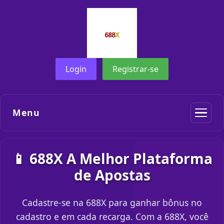
Login
Registrar-se
Menu
📱 688X A Melhor Plataforma
de Apostas
Cadastre-se na 688X para ganhar bônus no
cadastro e em cada recarga. Com a 688X, você