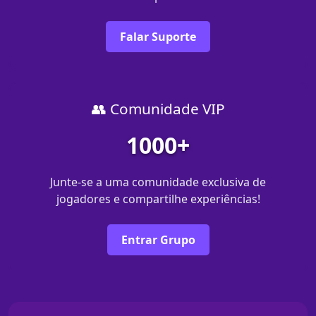
Falar Suporte
👥 Comunidade VIP
1000+
Junte-se a uma comunidade exclusiva de
jogadores e compartilhe experiências!
Entrar Grupo