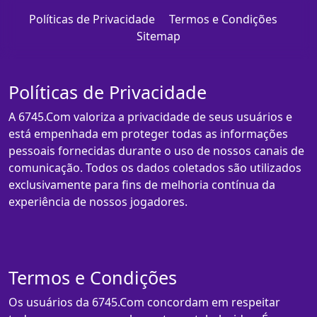
Políticas de Privacidade
Termos e Condições
Sitemap
Políticas de Privacidade
A 6745.Com valoriza a privacidade de seus usuários e
está empenhada em proteger todas as informações
pessoais fornecidas durante o uso de nossos canais de
comunicação. Todos os dados coletados são utilizados
exclusivamente para fins de melhoria contínua da
experiência de nossos jogadores.
Termos e Condições
Os usuários da 6745.Com concordam em respeitar