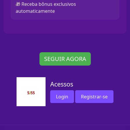
🎁 Receba bônus exclusivos
automaticamente
SEGUIR AGORA
Acessos
Login
Registrar-se