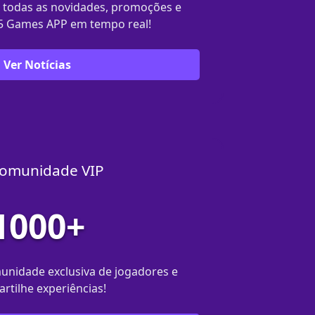
e todas as novidades, promoções e
5 Games APP em tempo real!
Ver Notícias
Comunidade VIP
1000+
unidade exclusiva de jogadores e
rtilhe experiências!