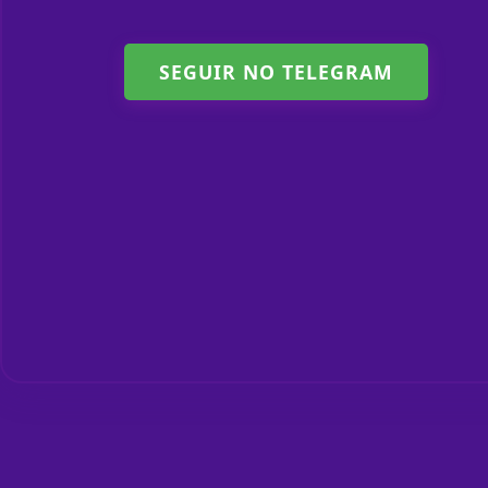
SEGUIR NO TELEGRAM