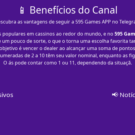
📱 Benefícios do Canal
scubra as vantagens de seguir a 595 Games APP no Teleg
is populares em cassinos ao redor do mundo, e no
595 Gam
 um pouco de sorte, o que o torna uma escolha favorita t
 objetivo é vencer o dealer ao alcançar uma soma de pontos
numeradas de 2 a 10 têm seu valor nominal, enquanto as fig
O ás pode contar como 1 ou 11, dependendo da situaçã.
sivos
📢 Notí