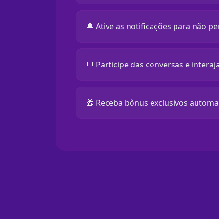
🔔 Ative as notificações para não p
💬 Participe das conversas e interaj
🎁 Receba bônus exclusivos autom