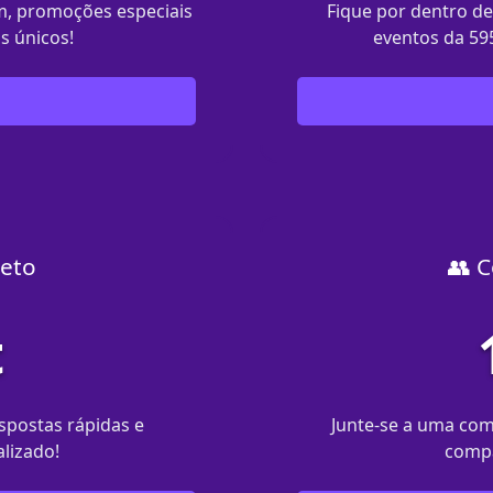
m, promoções especiais
Fique por dentro d
s únicos!
eventos da 59
reto
👥 
t
espostas rápidas e
Junte-se a uma com
lizado!
compa