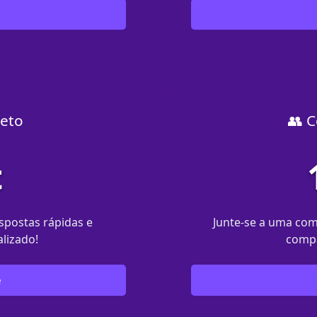
reto
👥 
t
espostas rápidas e
Junte-se a uma com
lizado!
compa
e