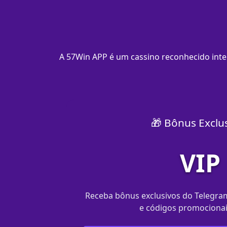
A 57Win APP é um cassino reconhecido inte
🎁 Bônus Exclu
VIP
Receba bônus exclusivos do Telegra
e códigos promocionai