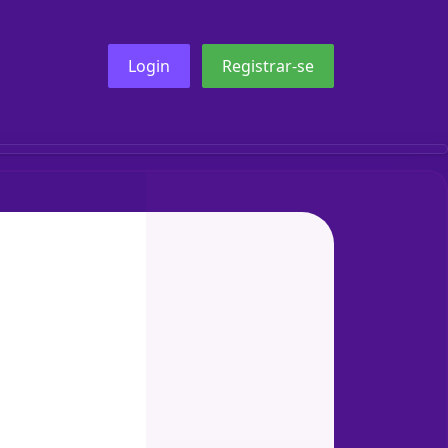
Login
Registrar-se