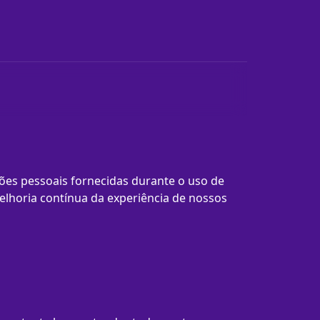
ões pessoais fornecidas durante o uso de
elhoria contínua da experiência de nossos