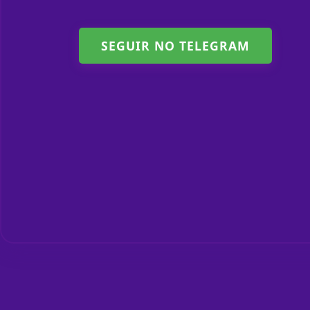
SEGUIR NO TELEGRAM