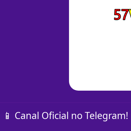
📱 Canal Oficial no Telegram!