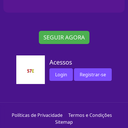
SEGUIR AGORA
Acessos
Login
Registrar-se
Políticas de Privacidade
Termos e Condições
Sitemap