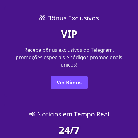
🎁 Bônus Exclusivos
VIP
Receba bônus exclusivos do Telegram,
promoções especiais e códigos promocionais
únicos!
Ver Bônus
📢 Notícias em Tempo Real
24/7