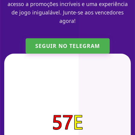
acesso a promoções incríveis e uma experiência
de jogo inigualável. Junte-se aos vencedores
agora!
SEGUIR NO TELEGRAM