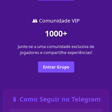
👥 Comunidade VIP
1000+
Junte-se a uma comunidade exclusiva de
jogadores e compartilhe experiências!
Entrar Grupo
📱 Como Seguir no Telegram