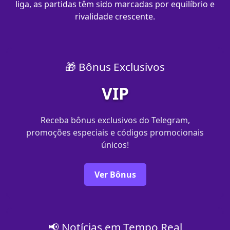
liga, as partidas têm sido marcadas por equilíbrio e
rivalidade crescente.
🎁 Bônus Exclusivos
VIP
Receba bônus exclusivos do Telegram,
promoções especiais e códigos promocionais
únicos!
Ver Bônus
📢 Notícias em Tempo Real