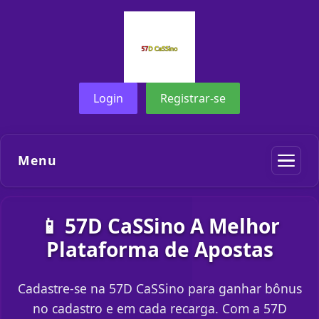
Login
Registrar-se
Menu
📱 57D CaSSino A Melhor
Plataforma de Apostas
Cadastre-se na 57D CaSSino para ganhar bônus
no cadastro e em cada recarga. Com a 57D