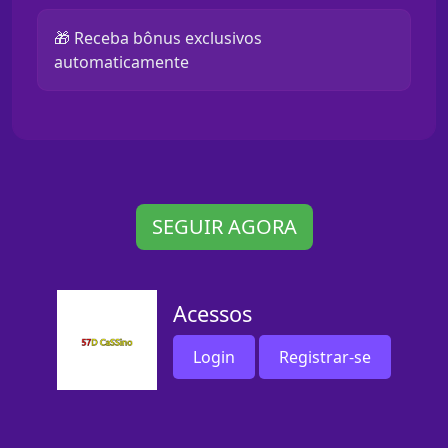
🎁 Receba bônus exclusivos
automaticamente
SEGUIR AGORA
Acessos
Login
Registrar-se