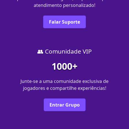
atendimento personalizado!
Falar Suporte
👥 Comunidade VIP
1000+
Junte-se a uma comunidade exclusiva de
jogadores e compartilhe experiências!
Entrar Grupo