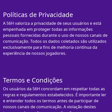
Políticas de Privacidade
A 56H valoriza a privacidade de seus usuários e está
empenhada em proteger todas as informações
pessoais fornecidas durante o uso de nossos canais de
comunicação. Todos os dados coletados são utilizados
exclusivamente para fins de melhoria contínua da
experiência de nossos jogadores.
Termos e Condições
Os usuários da 56H concordam em respeitar todas as
regras e regulamentos estabelecidos. É importante ler
e entender todos os termos antes de participar de
nossos canais de comunicação. A violação destes