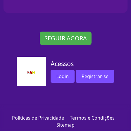
SEGUIR AGORA
Acessos
Login
Registrar-se
Políticas de Privacidade
Termos e Condições
Sitemap