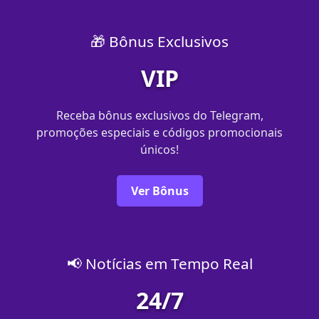
🎁 Bônus Exclusivos
VIP
Receba bônus exclusivos do Telegram,
promoções especiais e códigos promocionais
únicos!
Ver Bônus
📢 Notícias em Tempo Real
24/7