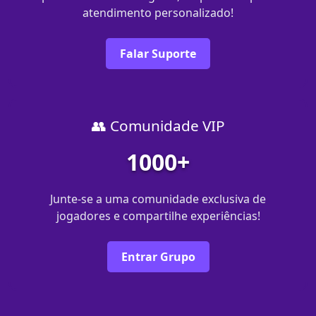
atendimento personalizado!
Falar Suporte
👥 Comunidade VIP
1000+
Junte-se a uma comunidade exclusiva de
jogadores e compartilhe experiências!
Entrar Grupo