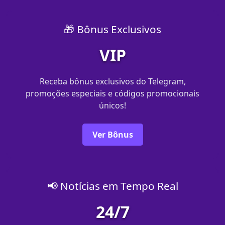
🎁 Bônus Exclusivos
VIP
Receba bônus exclusivos do Telegram,
promoções especiais e códigos promocionais
únicos!
Ver Bônus
📢 Notícias em Tempo Real
24/7