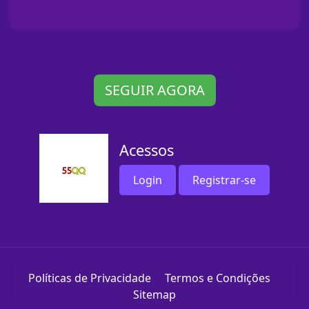
SEGUIR AGORA
Acessos
Login
Registrar-se
Políticas de Privacidade
Termos e Condições
Sitemap