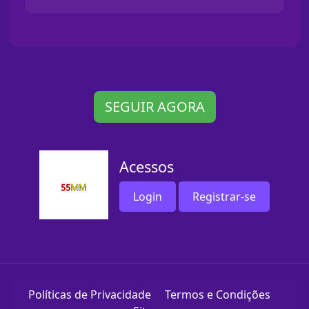
SEGUIR AGORA
Acessos
Login
Registrar-se
Políticas de Privacidade
Termos e Condições