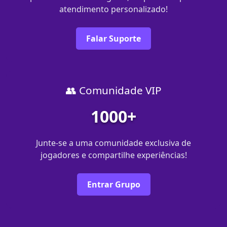
atendimento personalizado!
Falar Suporte
👥 Comunidade VIP
1000+
Junte-se a uma comunidade exclusiva de
jogadores e compartilhe experiências!
Entrar Grupo