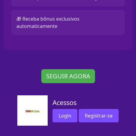
🎁 Receba bônus exclusivos
automaticamente
SEGUIR AGORA
Acessos
Login
Registrar-se