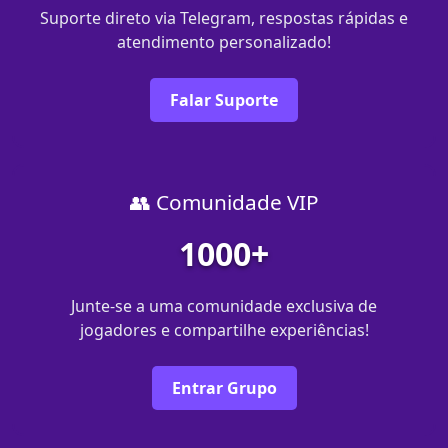
Suporte direto via Telegram, respostas rápidas e
atendimento personalizado!
Falar Suporte
👥 Comunidade VIP
1000+
Junte-se a uma comunidade exclusiva de
jogadores e compartilhe experiências!
Entrar Grupo