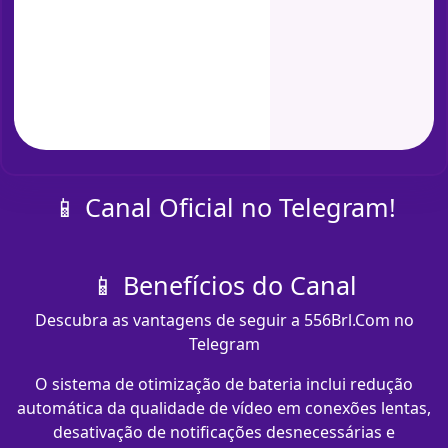
📱 Canal Oficial no Telegram!
📱 Benefícios do Canal
Descubra as vantagens de seguir a 556Brl.Com no
Telegram
O sistema de otimização de bateria inclui redução
automática da qualidade de vídeo em conexões lentas,
desativação de notificações desnecessárias e