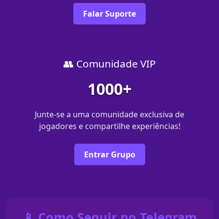
Falar Suporte
👥 Comunidade VIP
1000+
Junte-se a uma comunidade exclusiva de
jogadores e compartilhe experiências!
Entrar Grupo
📱 Como Seguir no Telegram