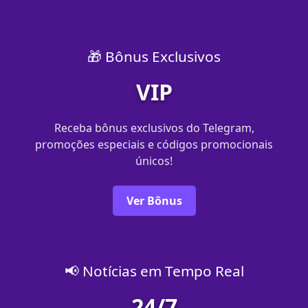
🎁 Bônus Exclusivos
VIP
Receba bônus exclusivos do Telegram,
promoções especiais e códigos promocionais
únicos!
Ver Bônus
📢 Notícias em Tempo Real
24/7