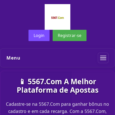
Login
Registrar-se
Menu
📱 5567.Com A Melhor
Plataforma de Apostas
Cadastre-se na 5567.Com para ganhar bônus no
cadastro e em cada recarga. Com a 5567.Com,