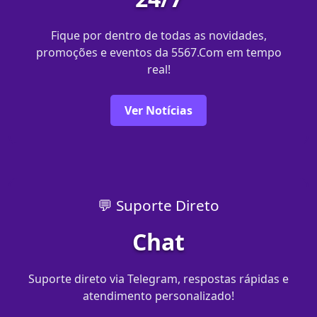
Fique por dentro de todas as novidades,
promoções e eventos da 5567.Com em tempo
real!
Ver Notícias
💬 Suporte Direto
Chat
Suporte direto via Telegram, respostas rápidas e
atendimento personalizado!