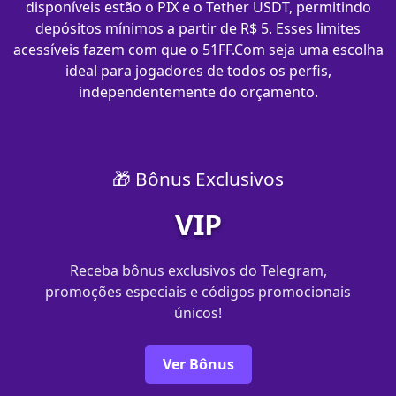
disponíveis estão o PIX e o Tether USDT, permitindo
depósitos mínimos a partir de R$ 5. Esses limites
acessíveis fazem com que o 51FF.Com seja uma escolha
ideal para jogadores de todos os perfis,
independentemente do orçamento.
🎁 Bônus Exclusivos
VIP
Receba bônus exclusivos do Telegram,
promoções especiais e códigos promocionais
únicos!
Ver Bônus