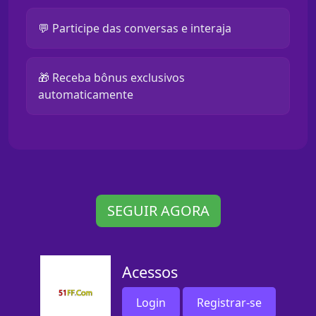
💬 Participe das conversas e interaja
🎁 Receba bônus exclusivos
automaticamente
SEGUIR AGORA
Acessos
Login
Registrar-se