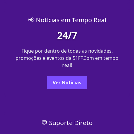
📢 Notícias em Tempo Real
24/7
Fique por dentro de todas as novidades,
promoções e eventos da 51FF.Com em tempo
real!
Ver Notícias
💬 Suporte Direto