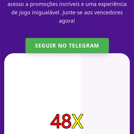
acesso a promoções incríveis e uma experiência
de jogo inigualável. Junte-se aos vencedores
agora!
SEGUIR NO TELEGRAM