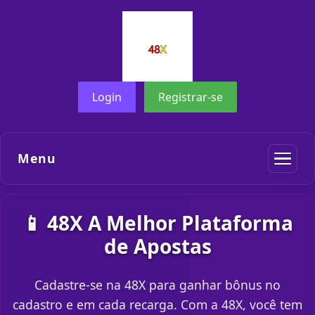
Login
Registrar-se
Menu
📱 48X A Melhor Plataforma
de Apostas
Cadastre-se na 48X para ganhar bônus no
cadastro e em cada recarga. Com a 48X, você tem