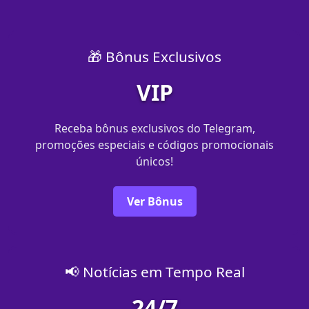
🎁 Bônus Exclusivos
VIP
Receba bônus exclusivos do Telegram,
promoções especiais e códigos promocionais
únicos!
Ver Bônus
📢 Notícias em Tempo Real
24/7