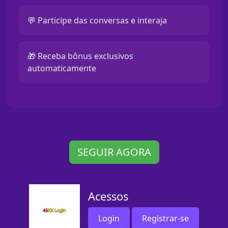
💬 Participe das conversas e interaja
🎁 Receba bônus exclusivos
automaticamente
SEGUIR AGORA
Acessos
Login
Registrar-se