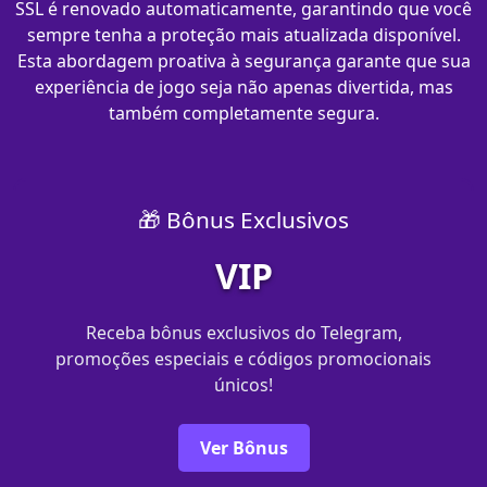
SSL é renovado automaticamente, garantindo que você
sempre tenha a proteção mais atualizada disponível.
Esta abordagem proativa à segurança garante que sua
experiência de jogo seja não apenas divertida, mas
também completamente segura.
🎁 Bônus Exclusivos
VIP
Receba bônus exclusivos do Telegram,
promoções especiais e códigos promocionais
únicos!
Ver Bônus