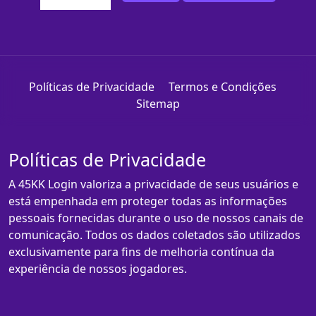
Políticas de Privacidade
Termos e Condições
Sitemap
Políticas de Privacidade
A 45KK Login valoriza a privacidade de seus usuários e
está empenhada em proteger todas as informações
pessoais fornecidas durante o uso de nossos canais de
comunicação. Todos os dados coletados são utilizados
exclusivamente para fins de melhoria contínua da
experiência de nossos jogadores.