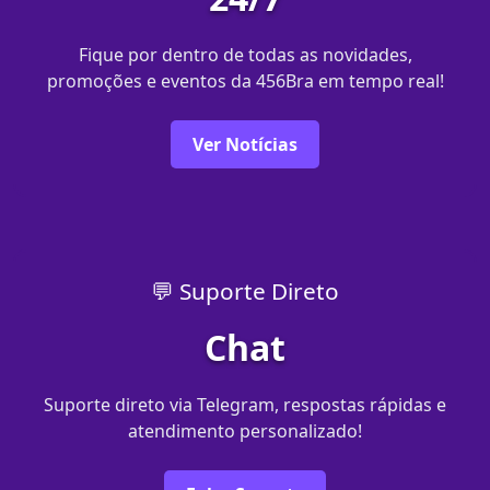
Fique por dentro de todas as novidades,
promoções e eventos da 456Bra em tempo real!
Ver Notícias
💬 Suporte Direto
Chat
Suporte direto via Telegram, respostas rápidas e
atendimento personalizado!