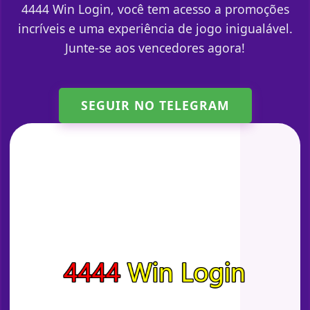
4444 Win Login, você tem acesso a promoções
incríveis e uma experiência de jogo inigualável.
Junte-se aos vencedores agora!
SEGUIR NO TELEGRAM