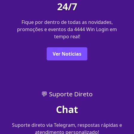
24/7
Fique por dentro de todas as novidades,
promoções e eventos da 4444 Win Login em
tempo real!
Ver Notícias
💬 Suporte Direto
Chat
Suporte direto via Telegram, respostas rápidas e
atendimento personalizado!