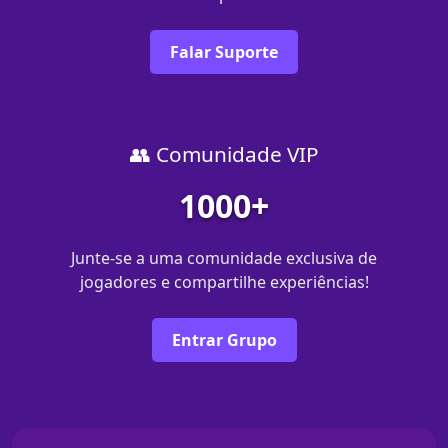
Falar Suporte
👥 Comunidade VIP
1000+
Junte-se a uma comunidade exclusiva de
jogadores e compartilhe experiências!
Entrar Grupo