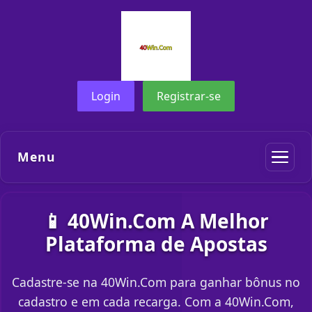
Login
Registrar-se
Menu
📱 40Win.Com A Melhor
Plataforma de Apostas
Cadastre-se na 40Win.Com para ganhar bônus no
cadastro e em cada recarga. Com a 40Win.Com,