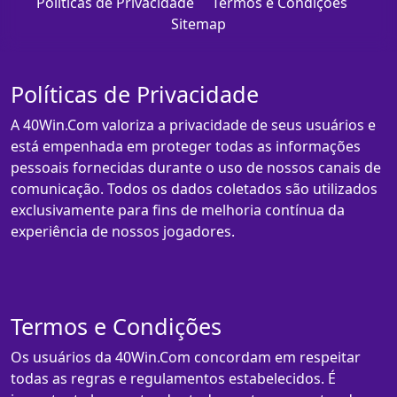
Políticas de Privacidade
Termos e Condições
Sitemap
Políticas de Privacidade
A 40Win.Com valoriza a privacidade de seus usuários e
está empenhada em proteger todas as informações
pessoais fornecidas durante o uso de nossos canais de
comunicação. Todos os dados coletados são utilizados
exclusivamente para fins de melhoria contínua da
experiência de nossos jogadores.
Termos e Condições
Os usuários da 40Win.Com concordam em respeitar
todas as regras e regulamentos estabelecidos. É