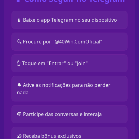
📱 Baixe o app Telegram no seu dispositivo
🔍 Procure por "@40Win.ComOficial"
👆 Toque em "Entrar" ou "Join"
🔔 Ative as notificações para não perder
nada
💬 Participe das conversas e interaja
🎁 Receba bônus exclusivos