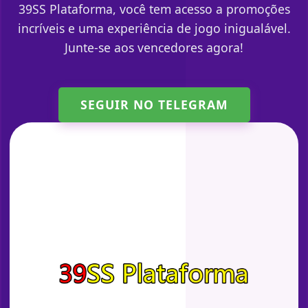
39SS Plataforma, você tem acesso a promoções
incríveis e uma experiência de jogo inigualável.
Junte-se aos vencedores agora!
SEGUIR NO TELEGRAM