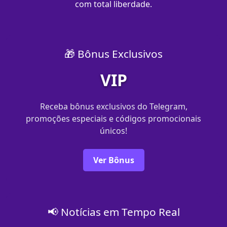
com total liberdade.
🎁 Bônus Exclusivos
VIP
Receba bônus exclusivos do Telegram,
promoções especiais e códigos promocionais
únicos!
Ver Bônus
📢 Notícias em Tempo Real