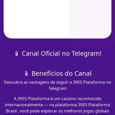
📱 Canal Oficial no Telegram!
📱 Benefícios do Canal
Descubra as vantagens de seguir a 39SS Plataforma no
Telegram
A 39SS Plataforma é um cassino reconhecido
internacionalmente — na plataforma 39SS Plataforma
Brasil , você pode explorar os melhores jogos globais