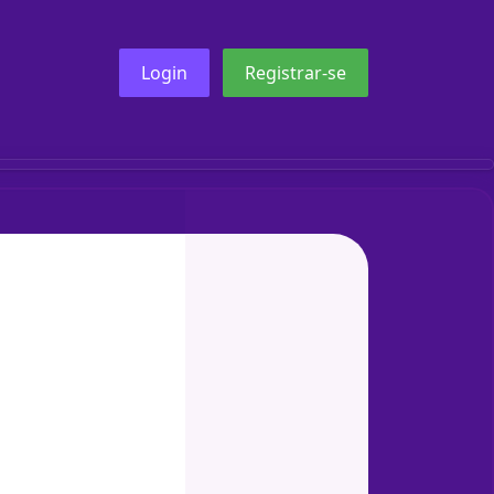
Login
Registrar-se