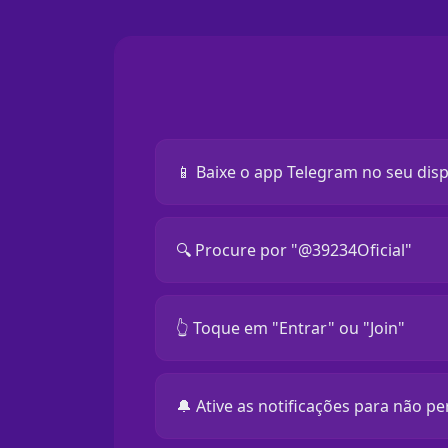
📱 Baixe o app Telegram no seu disp
🔍 Procure por "@39234Oficial"
👆 Toque em "Entrar" ou "Join"
🔔 Ative as notificações para não p