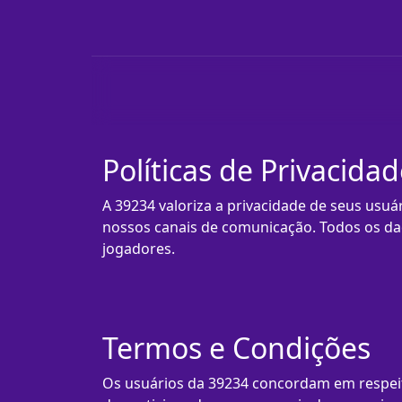
Políticas de Privacida
A 39234 valoriza a privacidade de seus usu
nossos canais de comunicação. Todos os dad
jogadores.
Termos e Condições
Os usuários da 39234 concordam em respeita