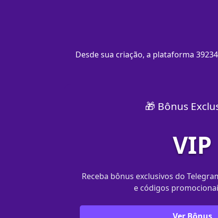
Desde sua criação, a plataforma 39234 
🎁 Bônus Exclu
VIP
Receba bônus exclusivos do Telegra
e códigos promocionai
Ver Bônus