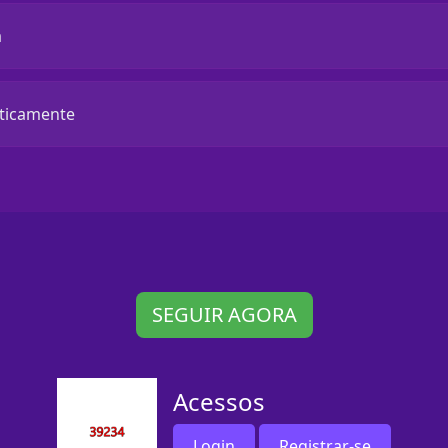
a
aticamente
SEGUIR AGORA
Acessos
Login
Registrar-se