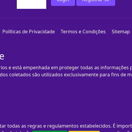
Políticas de Privacidade
Termos e Condições
Sitemap
de
ários e está empenhada em proteger todas as informações 
os coletados são utilizados exclusivamente para fins de m
r todas as regras e regulamentos estabelecidos. É import