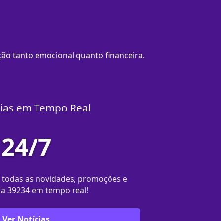
ação tanto emocional quanto financeira.
cias em Tempo Real
24/7
e todas as novidades, promoções e
da 39234 em tempo real!
Ver Notícias