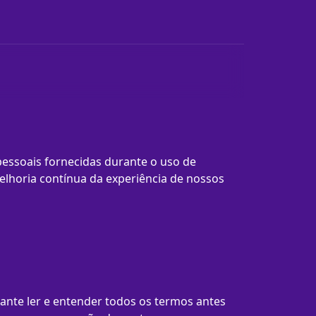
pessoais fornecidas durante o uso de
elhoria contínua da experiência de nossos
ante ler e entender todos os termos antes