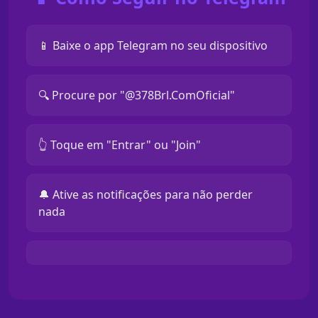
📱 Baixe o app Telegram no seu dispositivo
🔍 Procure por "@378Brl.ComOficial"
👆 Toque em "Entrar" ou "Join"
🔔 Ative as notificações para não perder
nada