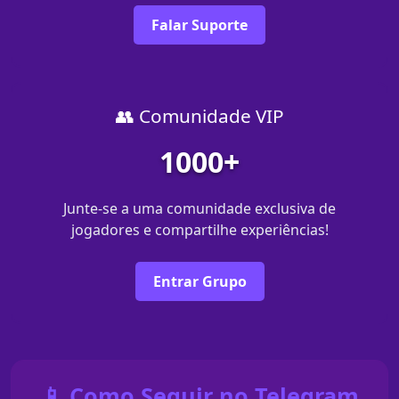
Falar Suporte
👥 Comunidade VIP
1000+
Junte-se a uma comunidade exclusiva de
jogadores e compartilhe experiências!
Entrar Grupo
📱 Como Seguir no Telegram