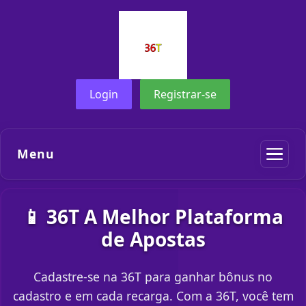
Login
Registrar-se
Menu
📱 36T A Melhor Plataforma
de Apostas
Cadastre-se na 36T para ganhar bônus no
cadastro e em cada recarga. Com a 36T, você tem