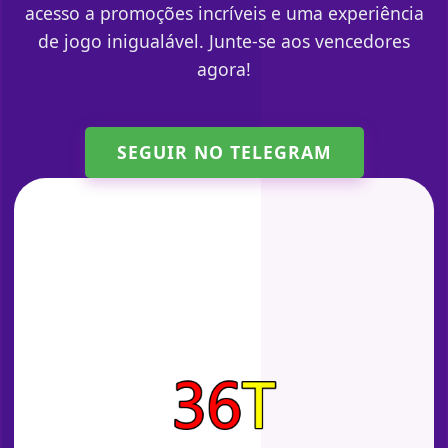
acesso a promoções incríveis e uma experiência
de jogo inigualável. Junte-se aos vencedores
agora!
SEGUIR NO TELEGRAM