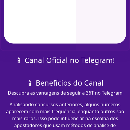
📱 Canal Oficial no Telegram!
📱 Benefícios do Canal
Descubra as vantagens de seguir a 36T no Telegram
Analisando concursos anteriores, alguns números
aparecem com mais frequência, enquanto outros são
mais raros. Isso pode influenciar na escolha dos
apostadores que usam métodos de análise de